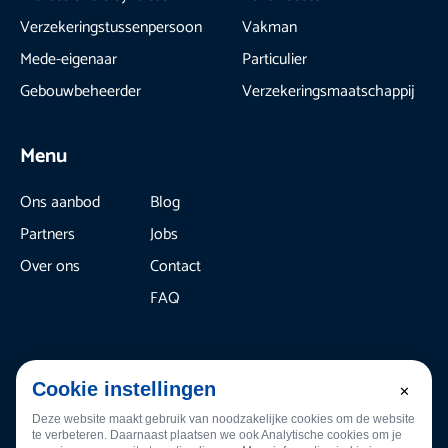
Verzekeringstussenpersoon
Vakman
Mede-eigenaar
Particulier
Gebouwbeheerder
Verzekeringsmaatschappij
Menu
Ons aanbod
Blog
Partners
Jobs
Over ons
Contact
FAQ
T Repair:
+32 (0)2 880 50 50
T Vera:
+32 (0)2 880 20 90