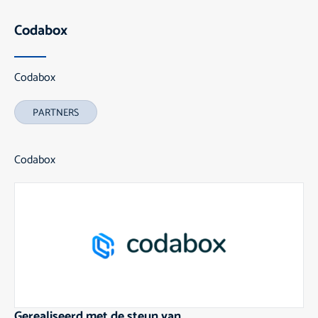
Codabox
Codabox
PARTNERS
Codabox
Gerealiseerd met de steun van